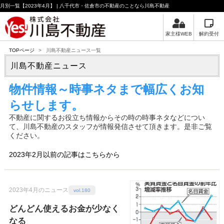
月別一覧【2023年4月】 | 八千代市・佐倉市の不動産のことなら川島不動産
家主様WEB
解約受付
TOPページ
>
川島不動産ニュース一覧
川島不動産ニュース
物件情報～時事ネタまで幅広くお知
らせします。
不動産に関するお役立ち情報からその時の時事ネタなどについ
て、川島不動産のスタッフが情報発信させて頂きます。是非ご覧
ください。
2023年2月以前の記事はこちらから
2023年4月のニュース
vol.180
どんどん使えるお金が少なく
なる