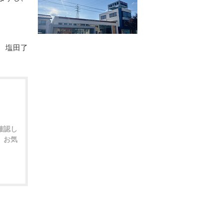
了
確認し
。お気