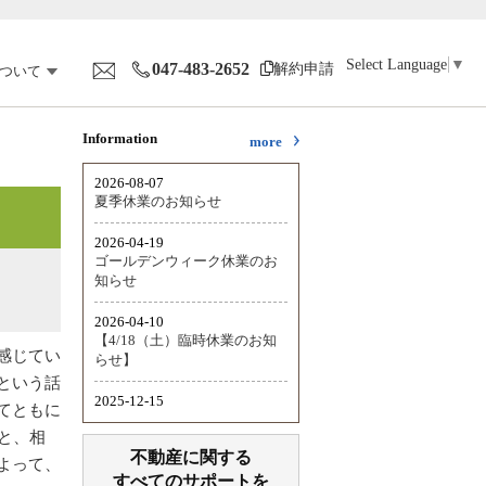
Select Language
▼
047-483-2652
解約申請
ついて
Information
more
感じてい
という話
てともに
と、相
不動産に関する
よって、
すべてのサポートを