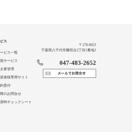
ビス
〒276-0023
千葉県八千代市勝田台2丁目1番地2
 サービス一覧
 送迎サービス
047-483-2652
 空き家管理
 入居者様専用サイト
解約受付
 故障のお問合せ
 入居時チェックシート