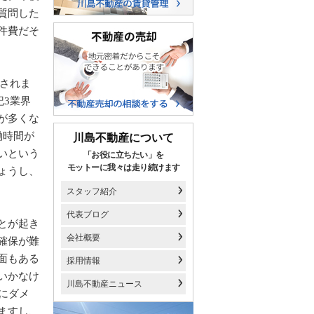
質問した
件費だそ
始されま
記3業界
が多くな
働時間が
川島不動産について
いという
「お役に立ちたい」を
モットーに我々は走り続けます
ょうし、
スタッフ紹介
代表ブログ
とが起き
会社概要
確保が難
面もある
採用情報
いかなけ
川島不動産ニュース
にダメ
ますし、