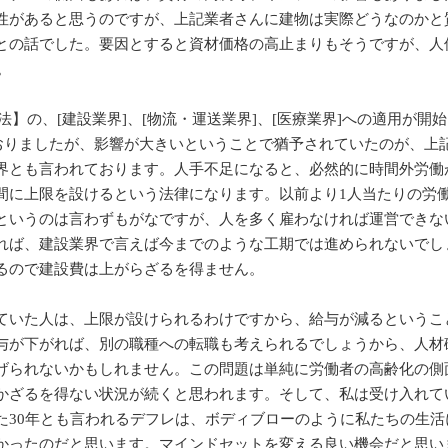
性があると思うのですが、上記業者さんに建物は実際どうなのかと
との話でした。要因とすると資材価格の高止まりもそうですが、人
。
法】の、[建設業界]、[物流・運送業界]、[医療業界]への適用が開
ておりましたが、影響が大きいということで猶予されていたのが、上
界とも言われております。人手不足になると、必然的に時間外労働
間に上限を設けるという法律になります。以前より1人当たりの労
というのは言わずもがなですが、人を多く雇わなければ運営できな
れば、建設業界で言えば今までのような工期では進められないでし
増えるので建設費は上がらざるを得ません。
いた人は、上限が設けられるわけですから、給与が減るというこ
与が下がれば、別の職種への転職も考えられるでしょうから、人材
げられないかもしれません。この問題は単純に労働者の高齢化の側
かざるを得ない状況が続くと思われます。そして、私は受け入れて
た30年とも言われるデフレは、ボディブローのように私たちの生活
かったのだと思います。マインドセットを変える良い機会だと思い