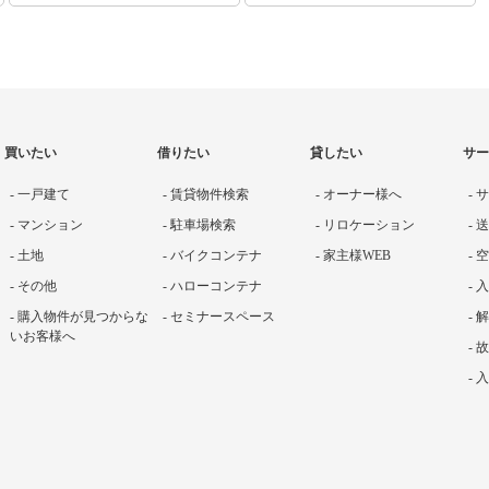
買いたい
借りたい
貸したい
サー
- 一戸建て
- 賃貸物件検索
- オーナー様へ
-
- マンション
- 駐車場検索
- リロケーション
-
- 土地
- バイクコンテナ
- 家主様WEB
-
- その他
- ハローコンテナ
-
- 購入物件が見つからな
- セミナースペース
- 
いお客様へ
-
-