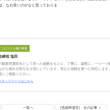
ば、なお良いのかなと思っておりま
。
田
このコラム欄の筆者
取締役 塩田
不動産売買担当として培った経験をもとに、丁寧に、誠実に、一つ一つ
ながら進める取引を大切にしています。安心と信頼を第一に対応します
軽にご相談ください。
スタッフページはこちら
一覧へ
[危急時遺言] 次の記事 ＞