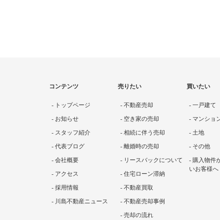
コンテンツ
売りたい
買いたい
- トップページ
- 不動産売却
- 一戸建て
- お知らせ
- 空き家の売却
- マンショ
- スタッフ紹介
- 相続に伴う売却
- 土地
- 代表ブログ
- 離婚時の売却
- その他
- 会社概要
- リースバックについて
- 購入物
いお客様へ
- アクセス
- 住宅ローン滞納
- 採用情報
- 不動産買取
- 川島不動産ニュース
- 不動産売却事例
- 売却の流れ