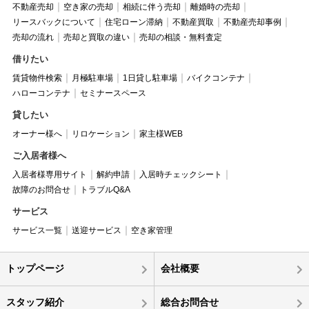
不動産売却
空き家の売却
相続に伴う売却
離婚時の売却
リースバックについて
住宅ローン滞納
不動産買取
不動産売却事例
売却の流れ
売却と買取の違い
売却の相談・無料査定
借りたい
賃貸物件検索
月極駐車場
1日貸し駐車場
バイクコンテナ
ハローコンテナ
セミナースペース
貸したい
オーナー様へ
リロケーション
家主様WEB
ご入居者様へ
入居者様専用サイト
解約申請
入居時チェックシート
故障のお問合せ
トラブルQ&A
サービス
サービス一覧
送迎サービス
空き家管理
トップページ
会社概要
スタッフ紹介
総合お問合せ