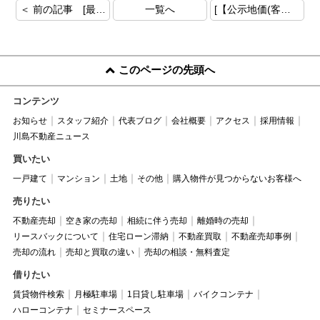
＜ 前の記事 [最大の投資は自分自身に]
一覧へ
[【公示地価(客観性)】] 次の記事 ＞
このページの先頭へ
コンテンツ
お知らせ
スタッフ紹介
代表ブログ
会社概要
アクセス
採用情報
川島不動産ニュース
買いたい
一戸建て
マンション
土地
その他
購入物件が見つからないお客様へ
売りたい
不動産売却
空き家の売却
相続に伴う売却
離婚時の売却
リースバックについて
住宅ローン滞納
不動産買取
不動産売却事例
売却の流れ
売却と買取の違い
売却の相談・無料査定
借りたい
賃貸物件検索
月極駐車場
1日貸し駐車場
バイクコンテナ
ハローコンテナ
セミナースペース