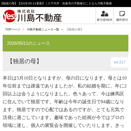
【独居の母】【2026-05-11更新】 | 八千代市・佐倉市の不動産のことなら川島不動産
家主様WEB
解約受付
TOPページ
>
川島不動産ニュース一覧
>
【独居の母】
2026/05/11のニュース
【独居の母】
vol.217
本日は5月10日となりますが、母の日になります。母とは10
年位前までは疎遠でありましたが、私の結婚を期に、年に2
回以上は会うようになりました。色々あって、今は練馬区
に住んでいて独居です。年齢は今年の誕生日で84歳になり
ます。独居ですので心配ではあるのですが、とても元気で
活発に過ごしています。趣味であった絵画が今ではプロの
領域に達し、個人の展覧会を開催していたりします。きっ