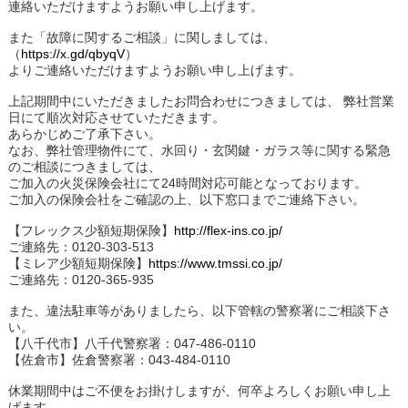
連絡いただけますようお願い申し上げます。
また「故障に関するご相談」に関しましては、
（
https://x.gd/qbyqV
）
よりご連絡いただけますようお願い申し上げます。
上記期間中にいただきましたお問合わせにつきましては、 弊社営業
日にて順次対応させていただきます。
あらかじめご了承下さい。
なお、弊社管理物件にて、水回り・玄関鍵・ガラス等に関する緊急
のご相談につきましては、
ご加入の火災保険会社にて24時間対応可能となっております。
ご加入の保険会社をご確認の上、以下窓口までご連絡下さい。
【フレックス少額短期保険】
http://flex-ins.co.jp/
ご連絡先：0120-303-513
【ミレア少額短期保険】
https://www.tmssi.co.jp/
ご連絡先：0120-365-935
また、違法駐車等がありましたら、以下管轄の警察署にご相談下さ
い。
【八千代市】八千代警察署：047-486-0110
【佐倉市】佐倉警察署：043-484-0110
休業期間中はご不便をお掛けしますが、何卒よろしくお願い申し上
げます。