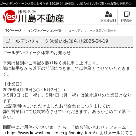
ゴールデンウィーク休業のお知らせ【2026-04-19更新】お知らせ | 八千代市・佐倉市の不動産のことなら川島不動産
家主様WEB
解約受付
TOPページ
>
インフォメーション一覧
>
ゴールデンウィーク休業のお知らせ
ゴールデンウィーク休業のお知らせ
2026-04-19
ゴールデンウィーク休業のお知らせ
平素は格別のご高配を賜り厚く御礼申し上げます。
誠に勝手ながら以下の期間につきましては休業とさせていただきま
す。
【休業日】
2026年4月28日(火)～5月2日(土）
※5月3日（日・祝）、5月4日（月・祝）は通常通りの営業日となり
ます。
上記期間中にいただきましたお問合わせにつきましては、
弊社営業日にて順次対応させていただきます。あらかじめご了承下
さい。
期間中にご用件がございましたら、「総合問い合わせ」フォーム
（
https://www.kawashima- re.co.jp/inquiry_form/
）よりメールにてご